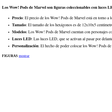
Los Wow! Pods de Marvel son figuras coleccionables con luces 
Precio
: El precio de los Wow! Pods de Marvel está en torno a 
Tamaño
: El tamaño de los hexágonos es de 12x10x5 centímetr
Modelos
: Los Wow! Pods de Marvel cuentan con personajes c
Luces LED
: Las luces LED, que se activan al pasar por delant
Personalización
: El hecho de poder colocar los Wow! Pods de 
FIGURAS
mostrar
Precios de los productos
Los precios de los productos pueden sufrir modificaciones debido a cambios en
Productos descatalogados
En caso de que alguno de los productos mencionados en esta recopilación apar
Los precios de los productos pueden sufrir modificaciones debido a cambios en
Encuentra tu figura exclusiva