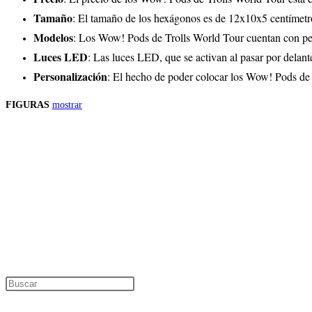
Tamaño
: El tamaño de los hexágonos es de 12x10x5 centímetr
Modelos
: Los Wow! Pods de Trolls World Tour cuentan con p
Luces LED
: Las luces LED, que se activan al pasar por delant
Personalización
: El hecho de poder colocar los Wow! Pods de 
FIGURAS
mostrar
Precios de los productos
Los precios de los productos pueden sufrir modificaciones debido a cambios en
Productos descatalogados
En caso de que alguno de los productos mencionados en esta recopilación apar
Los precios de los productos pueden sufrir modificaciones debido a cambios en
Encuentra tu figura exclusiva
Pulsa Escape para cerrar el panel de búsque
Información de interés