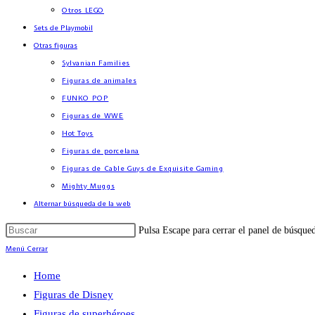
Otros LEGO
Sets de Playmobil
Otras figuras
Sylvanian Families
Figuras de animales
FUNKO POP
Figuras de WWE
Hot Toys
Figuras de porcelana
Figuras de Cable Guys de Exquisite Gaming
Mighty Muggs
Alternar búsqueda de la web
Pulsa Escape para cerrar el panel de búsque
Menú
Cerrar
Home
Figuras de Disney
Figuras de superhéroes