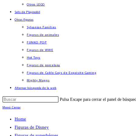
Otros LEGO
Sets de Playmobil
Otras figuras
Sylvanian Families
Figuras de animales
FUNKO POP
Figuras de WWE
Hot Toys
Figuras de porcelana
Figuras de Cable Guys de Exquisite Gaming
Mighty Muggs
Alternar búsqueda de la web
Pulsa Escape para cerrar el panel de búsque
Menú
Cerrar
Home
Figuras de Disney
Figuras de superhéroes