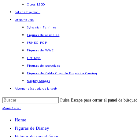
Otros LEGO
Sets de Playmobil
Otras figuras
Sylvanian Families
Figuras de animales
FUNKO POP
Figuras de WWE
Hot Toys
Figuras de porcelana
Figuras de Cable Guys de Exquisite Gaming
Mighty Muggs
Alternar búsqueda de la web
Pulsa Escape para cerrar el panel de búsque
Menú
Cerrar
Home
Figuras de Disney
Figuras de superhéroes