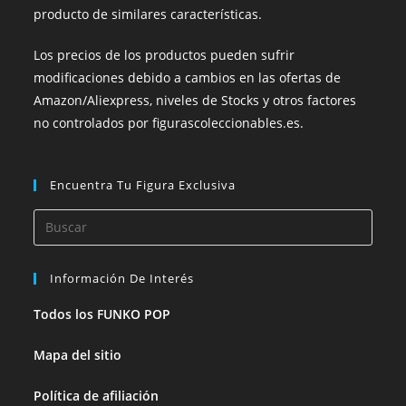
producto de similares características.
Los precios de los productos pueden sufrir
modificaciones debido a cambios en las ofertas de
Amazon/Aliexpress, niveles de Stocks y otros factores
no controlados por figurascoleccionables.es.
Encuentra Tu Figura Exclusiva
Pulsa
Esca
para
Información De Interés
cerra
el
Todos los FUNKO POP
panel
Mapa del sitio
de
búsq
Política de afiliación