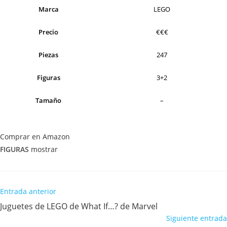
Marca
LEGO
Precio
€€€
Piezas
247
Figuras
3+2
Tamaño
–
Comprar en Amazon
FIGURAS
mostrar
Leer
Entrada anterior
más
Juguetes de LEGO de What If…? de Marvel
artículos
Siguiente entrada