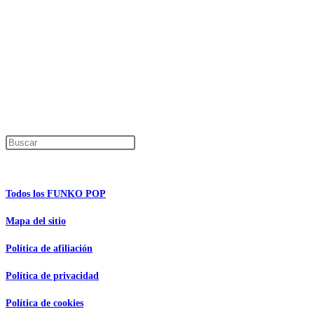
Los precios de los productos pueden sufrir modificaciones debido a cambios en
Productos descatalogados
En caso de que alguno de los productos mencionados en esta recopilación apar
Los precios de los productos pueden sufrir modificaciones debido a cambios en
Encuentra tu figura exclusiva
Pulsa Escape para cerrar el panel de búsque
Información de interés
Todos los FUNKO POP
Mapa del sitio
Política de afiliación
Política de privacidad
Política de cookies