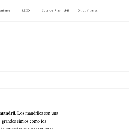
 animes
LEGO
Sets de Playmobil
Otras figuras
mandril
. Los mandriles son una
s grandes simios como los
iendo animales que poseen unos