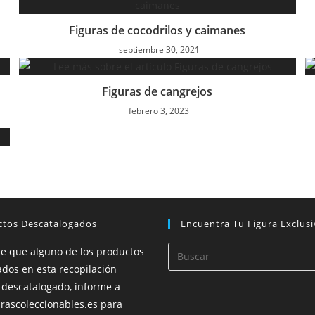
Figuras de cocodrilos y caimanes
septiembre 30, 2021
Figuras de cangrejos
febrero 3, 2023
ctos Descatalogados
Encuentra Tu Figura Exclusi
de que alguno de los productos
dos en esta recopilación
 descatalogado, informe a
rascoleccionables.es para