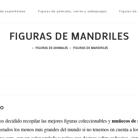
 de superhéroes
Figuras de películas, series y videojuegos
Figuras de
FIGURAS DE MANDRILES
>
FIGURAS DE ANIMALES
>
FIGURAS DE MANDRILES
do
muñecos de 
os decidido recopilar las mejores figuras coleccionables y
iderados los monos más grandes del mundo si no tenemos en cuenta a lo
tiva cara, con un color azulado y rojizo que destaca sobre su hocico, s