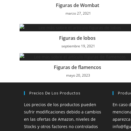
Figuras de Wombat
marzo 27, 2021
Figuras de lobos
septiembre 19, 2021
Figuras de flamencos
mayo 20, 2023
Precios De Los Productos
Produ
Los precios de los productos pueden
En caso 
sufrir modificaciones debido a cambios
menciona
en las ofertas de Amazon, niveles de
aparezca
Stocks y otros factores no controlados
info@figu