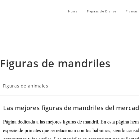
Home
Figuras de Disney
Figuras
Figuras de mandriles
Figuras de animales
Las mejores figuras de mandriles del merca
Página dedicada a las mejores figuras de mandril
. En esta página hem
especie de primates que se relacionan con los babuinos, siendo cons
orangutanes y los gorilas. Los mandriles se caracterizan por su llama